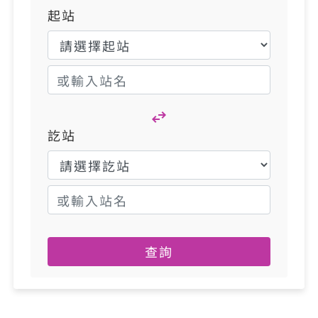
起站
訖站
查詢